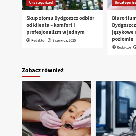
Uncategorized
Uncategoriz
Skup złomu Bydgoszcz odbiór
Biuro tłu
od klienta – komfort i
Bydgoszcz
profesjonalizm w jednym
językowe 
poziomie
Redaktor
9 czerwca, 2025
Redaktor
Zobacz również