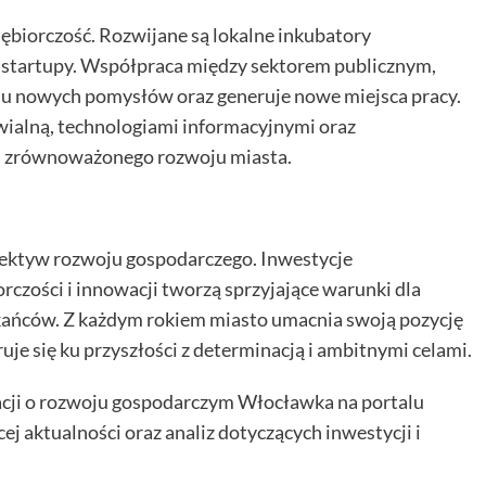
ębiorczość. Rozwijane są lokalne inkubatory
e startupy. Współpraca między sektorem publicznym,
u nowych pomysłów oraz generuje nowe miejsca pracy.
wialną, technologiami informacyjnymi oraz
 zrównoważonego rozwoju miasta.
pektyw rozwoju gospodarczego. Inwestycje
orczości i innowacji tworzą sprzyjające warunki dla
zkańców. Z każdym rokiem miasto umacnia swoją pozycję
uje się ku przyszłości z determinacją i ambitnymi celami.
cji o rozwoju gospodarczym Włocławka na portalu
ęcej aktualności oraz analiz dotyczących inwestycji i