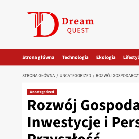
Przejdź
do
treści
Strona główna
Technologia
Ekologia
Lifesty
STRONA GŁÓWNA
UNCATEGORIZED
ROZWÓJ GOSPODARCZY
Uncategorized
Rozwój Gospoda
Inwestycje i Pe