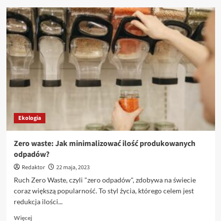
o
Ochrona
bioróżnorodności:
Co
robimy,
aby
chronić
zagrożone
gatunki?
Ekologia
Zero waste: Jak minimalizować ilość produkowanych
odpadów?
Redaktor
22 maja, 2023
Ruch Zero Waste, czyli "zero odpadów", zdobywa na świecie
coraz większą popularność. To styl życia, którego celem jest
redukcja ilości...
Dowiedz
Więcej