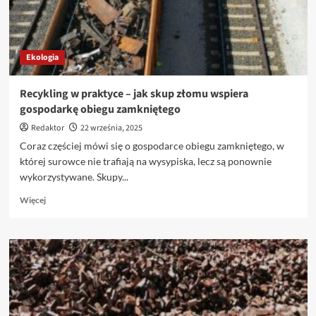
Ekologia
Recykling w praktyce – jak skup złomu wspiera
gospodarkę obiegu zamkniętego
Redaktor
22 września, 2025
Coraz częściej mówi się o gospodarce obiegu zamkniętego, w
której surowce nie trafiają na wysypiska, lecz są ponownie
wykorzystywane. Skupy...
Dowiedz
Więcej
się
więcej
o
Recykling
w
praktyce
–
jak