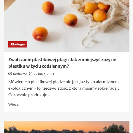
na
co
zwrócić
uwagę
przy
usuwaniu
odpadów
Ekologia
budowlanych
i
poremontowych?
Zwalczanie plastikowej plagi: Jak zmniejszyć zużycie
plastiku w życiu codziennym?
Redaktor
22 maja, 2023
Mówienie o plastikowej pladze nie jest już tylko alarmizmem
ekologicznym - to rzeczywistość, z którą musimy sobie radzić.
Corocznie produkuje...
Dowiedz
Więcej
się
więcej
o
Zwalczanie
plastikowej