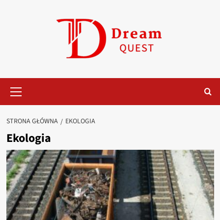
Przejdź
do
treści
Menu
główne
STRONA GŁÓWNA
EKOLOGIA
Ekologia