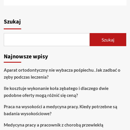
się
więcej
o
Zero
Szukaj
waste:
Jak
minimalizować
Szukaj
ilość
produkowanych
odpadów?
Najnowsze wpisy
Aparat ortodontyczny nie wybacza pośpiechu. Jak zadbać o
zęby podczas leczenia?
Ile kosztuje wykonanie koła zębatego i dlaczego dwie
podobne oferty mogą różnić się ceną?
Praca na wysokości a medycyna pracy. Kiedy potrzebne są
badania wysokościowe?
Medycyna pracy a pracownik z chorobą przewlekłą