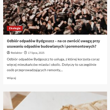
skup
złomu
wspiera
gospodarkę
obiegu
zamkniętego
Ekologia
Odbiór odpadów Bydgoszcz – na co zwrócić uwagę przy
usuwaniu odpadów budowlanych i poremontowych?
Redaktor
17 lipca, 2025
Odbiór odpadów Bydgoszcz to usługa, z której korzysta coraz
więcej mieszkańców miasta i okolic. Dotyczy to szczególnie
osób przeprowadzających remonty,...
Dowiedz
Więcej
się
więcej
o
Odbiór
odpadów
Bydgoszcz
–