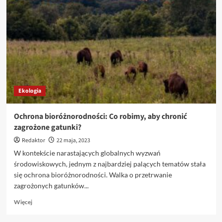
plagi:
Jak
zmniejszyć
zużycie
plastiku
w
życiu
codziennym?
Ekologia
Ochrona bioróżnorodności: Co robimy, aby chronić
zagrożone gatunki?
Redaktor
22 maja, 2023
W kontekście narastających globalnych wyzwań
środowiskowych, jednym z najbardziej palących tematów stała
się ochrona bioróżnorodności. Walka o przetrwanie
zagrożonych gatunków...
Dowiedz
Więcej
się
więcej