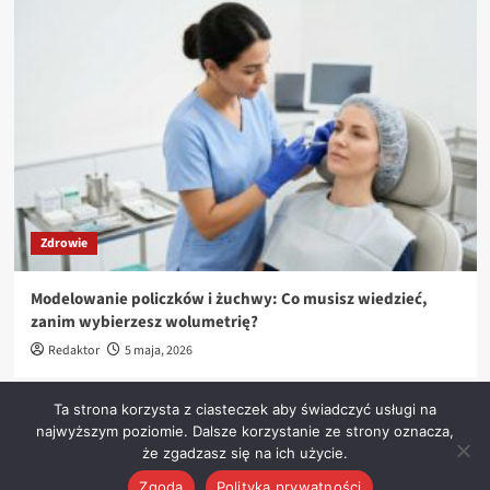
Zdrowie
Modelowanie policzków i żuchwy: Co musisz wiedzieć,
zanim wybierzesz wolumetrię?
Redaktor
5 maja, 2026
Ta strona korzysta z ciasteczek aby świadczyć usługi na
najwyższym poziomie. Dalsze korzystanie ze strony oznacza,
że zgadzasz się na ich użycie.
Prawa autorskie &kopia; Wszelkie prawa zastrzeżone.
|
CoverNews
autorstwa AF themes
Zgoda
Polityka prywatności