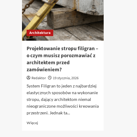
Architektura
Projektowanie stropu filigran –
o czym musisz porozmawiać z
architektem przed
zamówieniem?
Redaktor
19 stycznia, 2026
System Filigran to jeden z najbardziej
elastycznych sposobów na wykonanie
stropu, dający architektom niemal
nieograniczone możliwości kreowania
przestrzeni. Jednak ta...
Dowiedz
Więcej
się
więcej