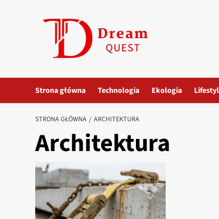
Przejdź
do
treści
Strona główna
Technologia
Ekologia
Lifesty
STRONA GŁÓWNA
ARCHITEKTURA
Architektura