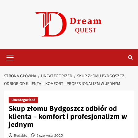
Przejdź
do
treści
Menu
główne
STRONA GŁÓWNA
UNCATEGORIZED
SKUP ZŁOMU BYDGOSZCZ
ODBIÓR OD KLIENTA – KOMFORT I PROFESJONALIZM W JEDNYM
Uncategorized
Skup złomu Bydgoszcz odbiór od
klienta – komfort i profesjonalizm w
jednym
Redaktor
9 czerwca, 2025