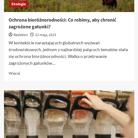
Ekologia
Ochrona bioróżnorodności: Co robimy, aby chronić
zagrożone gatunki?
Redaktor
22 maja, 2023
W kontekście narastających globalnych wyzwań
środowiskowych, jednym z najbardziej palących tematów stała
się ochrona bioróżnorodności. Walka o przetrwanie
zagrożonych gatunków...
Dowiedz
Więcej
się
więcej
o
Ochrona
bioróżnorodności:
Co
robimy,
aby
chronić
zagrożone
gatunki?