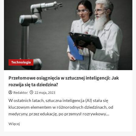
trendy
w
urządzeniach
mobilnych:
Co
czeka
nas
w
najbliższym
czasie?
Technologia
Przełomowe osiągnięcia w sztucznej inteligencji: Jak
rozwija się ta dziedzina?
Redaktor
22 maja, 2023
W ostatnich latach, sztuczna inteligencja (AI) stała się
kluczowym elementem w różnorodnych dziedzinach, od
medycyny, przez edukację, po przemysł rozrywkowy....
Dowiedz
Więcej
się
więcej