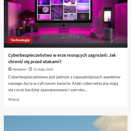
Jak
technologia
poprawia
nasze
zdrowie?
Technologia
Cyberbezpieczeństwo w erze rosnących zagrożeń: Jak
chronić się przed atakami?
Redaktor
22 maja, 2023
Cyberbezpieczeństwo jest jednym z najważniejszych aspektów
naszego życia w cyfrowym świecie. Ataki cybernetyczne stają
się coraz bardziej zaawansowane i szeroko...
Dowiedz
Więcej
się
więcej
o
Cyberbezpieczeństwo
w