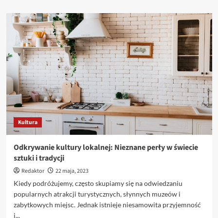
więcej
o
Wpływ
kultury
popularnej
na
młode
pokolenie
Kultura
Odkrywanie kultury lokalnej: Nieznane perły w świecie
sztuki i tradycji
Redaktor
22 maja, 2023
Kiedy podróżujemy, często skupiamy się na odwiedzaniu
popularnych atrakcji turystycznych, słynnych muzeów i
zabytkowych miejsc. Jednak istnieje niesamowita przyjemność
i...