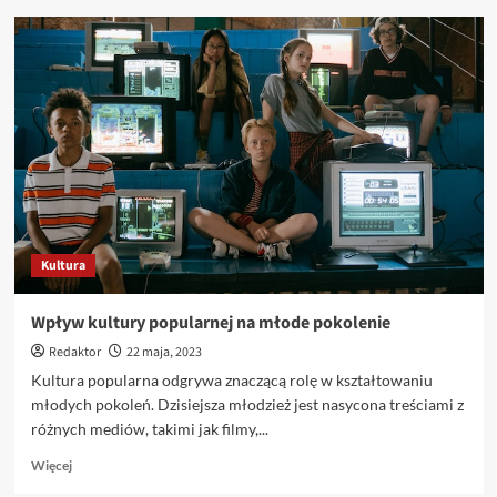
o
Przełomowe
osiągnięcia
w
sztucznej
inteligencji:
Jak
rozwija
się
ta
dziedzina?
Kultura
Wpływ kultury popularnej na młode pokolenie
Redaktor
22 maja, 2023
Kultura popularna odgrywa znaczącą rolę w kształtowaniu
młodych pokoleń. Dzisiejsza młodzież jest nasycona treściami z
różnych mediów, takimi jak filmy,...
Dowiedz
Więcej
się