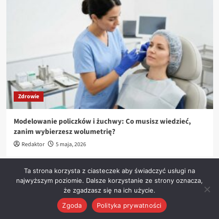
Zdrowie
Modelowanie policzków i żuchwy: Co musisz wiedzieć,
zanim wybierzesz wolumetrię?
Redaktor
5 maja, 2026
Ta strona korzysta z ciasteczek aby świadczyć usługi na
najwyższym poziomie. Dalsze korzystanie ze strony oznacza,
że zgadzasz się na ich użycie.
Prawa autorskie &kopia; Wszelkie prawa zastrzeżone.
|
CoverNews
autorstwa AF themes
Zgoda
Polityka prywatności