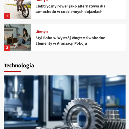
Lifestyle
Elektryczny rower jako alternatywa dla
samochodu w codziennych dojazdach
1
Lifestyle
Styl Boho w Wystrój Wnętrz: Swobodne
Elementy w Aranżacji Pokoju
2
Lifestyle
Technologia
Przepis na chrupiące naleśniki z dynią i
cynamonem
3
Lifestyle
Fitness na co dzień: Jak utrzymać aktywny tryb
życia w zatłoczonym świecie?
4
Lifestyle