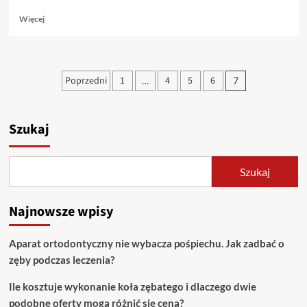
Dowiedz
Więcej
się
więcej
o
Odkrywanie
Stronicowanie
Poprzedni
1
4
5
6
…
7
kultury
wpisów
lokalnej:
Nieznane
perły
Szukaj
w
świecie
sztuki
Szukaj
i
tradycji
Najnowsze wpisy
Aparat ortodontyczny nie wybacza pośpiechu. Jak zadbać o
zęby podczas leczenia?
Ile kosztuje wykonanie koła zębatego i dlaczego dwie
podobne oferty mogą różnić się ceną?