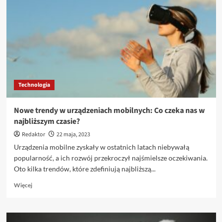
erze
rosnących
zagrożeń:
Jak
chronić
się
przed
atakami?
Technologia
Nowe trendy w urządzeniach mobilnych: Co czeka nas w
najbliższym czasie?
Redaktor
22 maja, 2023
Urządzenia mobilne zyskały w ostatnich latach niebywałą
popularność, a ich rozwój przekroczył najśmielsze oczekiwania.
Oto kilka trendów, które zdefiniują najbliższą...
Dowiedz
Więcej
się
więcej
o
Nowe