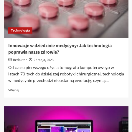
odpadów?
Technologia
Innowacje w dziedzinie medycyny: Jak technologia
poprawia nasze zdrowie?
Redaktor
22 maja, 2023
Od czasu pierwszego użycia tomografu komputerowego w
latach 70-tych do dzisiejszej robotyki chirurgicznej, technologia
w medycynie przechodzi nieustanną ewolucję, czyniąc...
Dowiedz
Więcej
się
więcej
o
Innowacje
w
dziedzinie
medycyny: