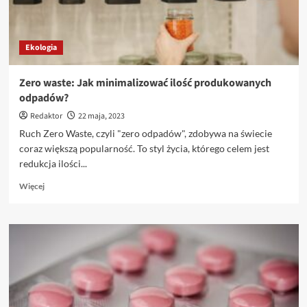
Ekologia
Zero waste: Jak minimalizować ilość produkowanych
odpadów?
Redaktor
22 maja, 2023
Ruch Zero Waste, czyli "zero odpadów", zdobywa na świecie
coraz większą popularność. To styl życia, którego celem jest
redukcja ilości...
Dowiedz
Więcej
się
więcej
o
Zero
waste:
Jak
minimalizować
ilość
produkowanych